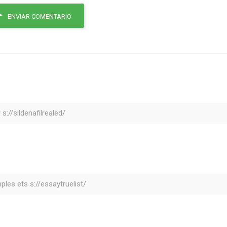
ENVIAR COMENTARIO
 s://sildenafilrealed/
les ets s://essaytruelist/