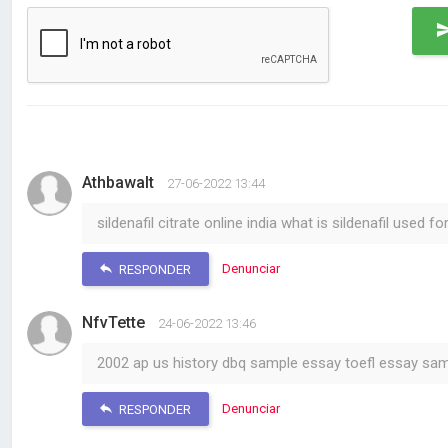
Athbawalt
27-06-2022 13:44
sildenafil citrate online india what is sildenafil used for
Denunciar
RESPONDER
NfvTette
24-06-2022 13:46
2002 ap us history dbq sample essay toefl essay samp
Denunciar
RESPONDER