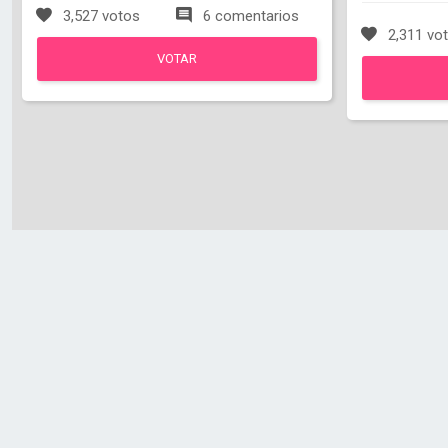
3,527 votos
6 comentarios
2,311 vo
VOTAR