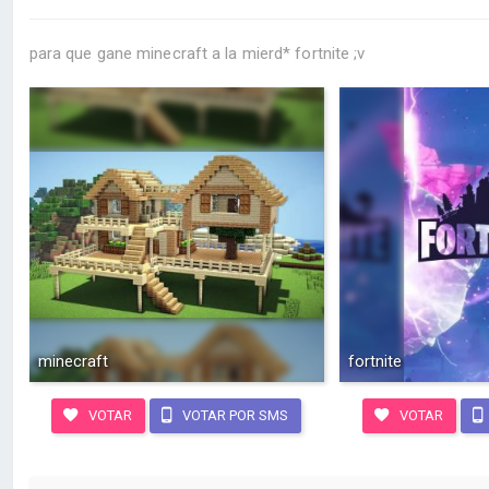
para que gane minecraft a la mierd* fortnite ;v
minecraft
fortnite
VOTAR
VOTAR POR SMS
VOTAR