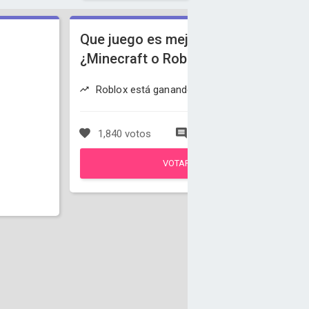
Que juego es mejor
¿Minecraft o Roblox?
Roblox está ganando
1,840 votos
0 comentarios
VOTAR