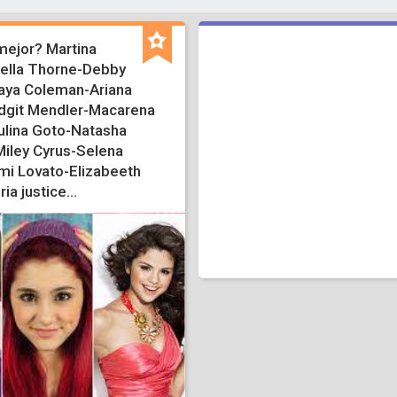
mejor? Martina
ella Thorne-Debby
aya Coleman-Ariana
dgit Mendler-Macarena
lina Goto-Natasha
iley Cyrus-Selena
i Lovato-Elizabeeth
ria justice...