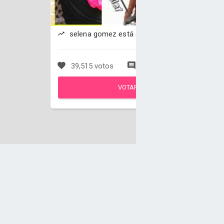
selena gomez está ganando
39,515 votos
902 comentarios
VOTAR