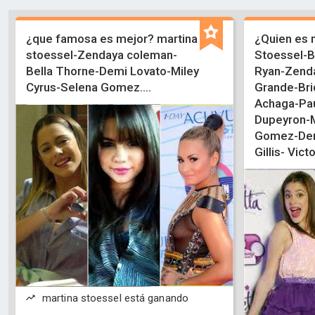
¿que famosa es mejor? martina
¿Quien es 
stoessel-Zendaya coleman-
Stoessel-B
Bella Thorne-Demi Lovato-Miley
Ryan-Zend
Cyrus-Selena Gomez....
Grande-Bri
Achaga-Pau
Dupeyron-M
Gomez-Dem
Gillis- Victo
martina stoessel está ganando