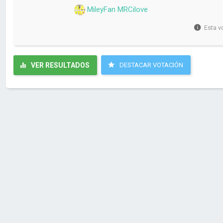
MileyFan MRCilove
Esta v
VER RESULTADOS
DESTACAR VOTACIÓN