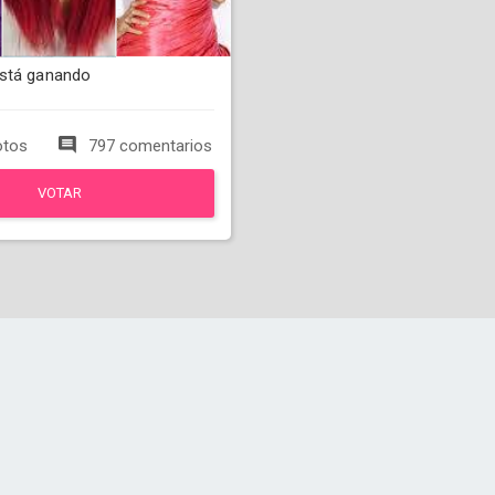
está ganando
otos
797 comentarios
VOTAR