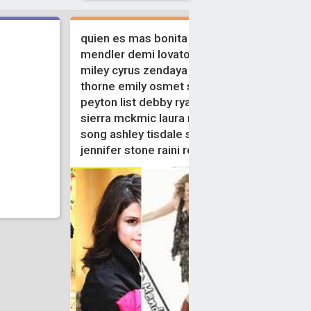
quien es mas bonita bridgit
mendler demi lovato taylor swif
miley cyrus zendaya coleman bella
thorne emily osmet selena gomez
peyton list debby ryan stefanie scott
sierra mckmic laura marano brenda
song ashley tisdale skai jackson
jennifer stone raini rod