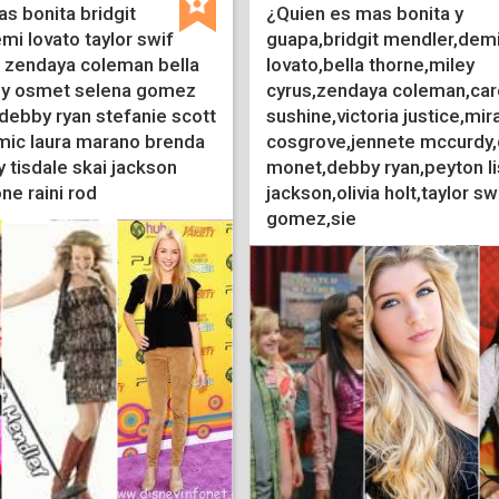
s bonita bridgit
¿Quien es mas bonita y
i lovato taylor swif
guapa,bridgit mendler,dem
s zendaya coleman bella
lovato,bella thorne,miley
ly osmet selena gomez
cyrus,zendaya coleman,car
 debby ryan stefanie scott
sushine,victoria justice,mi
mic laura marano brenda
cosgrove,jennete mccurdy,
 tisdale skai jackson
monet,debby ryan,peyton li
one raini rod
jackson,olivia holt,taylor sw
gomez,sie