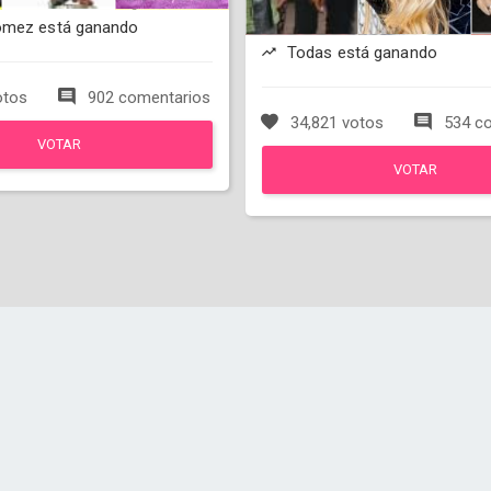
omez está ganando
Todas está ganando
otos
902 comentarios
34,821 votos
534 co
VOTAR
VOTAR