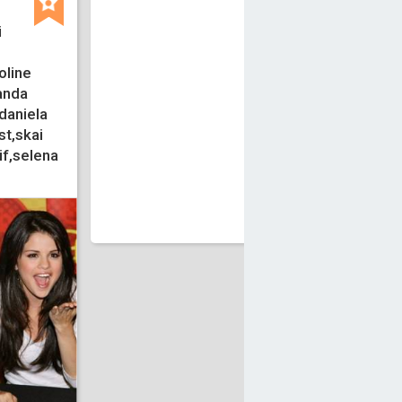
i
oline
randa
daniela
st,skai
if,selena