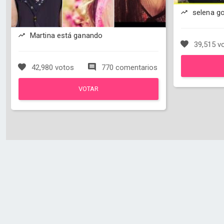
selena g
Martina está ganando
39,515 v
42,980 votos
770 comentarios
VOTAR