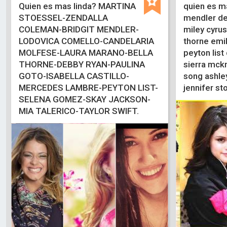
Quien es mas linda? MARTINA
quien es ma
STOESSEL-ZENDALLA
mendler dem
COLEMAN-BRIDGIT MENDLER-
miley cyru
LODOVICA COMELLO-CANDELARIA
thorne emi
MOLFESE-LAURA MARANO-BELLA
peyton list
THORNE-DEBBY RYAN-PAULINA
sierra mck
GOTO-ISABELLA CASTILLO-
song ashley
MERCEDES LAMBRE-PEYTON LIST-
jennifer st
SELENA GOMEZ-SKAY JACKSON-
MIA TALERICO-TAYLOR SWIFT.