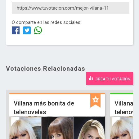
O comparte en las redes sociales:
Votaciones Relacionadas
CREA TU VOTACIÓN
Villana más bonita de
Villana 
telenovelas
telenove