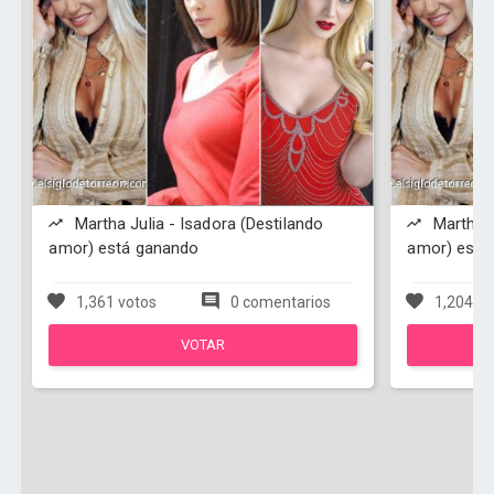
Martha Julia - Isadora (Destilando
Martha J
amor) está ganando
amor) está
1,361 votos
0 comentarios
1,204 vo
VOTAR