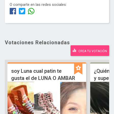
O comparte en las redes sociales:
Votaciones Relacionadas
CREA TU VOTACIÓN
soy Luna cual patin te
¿Quién e
gusta el de LUNA O AMBAR
y superi