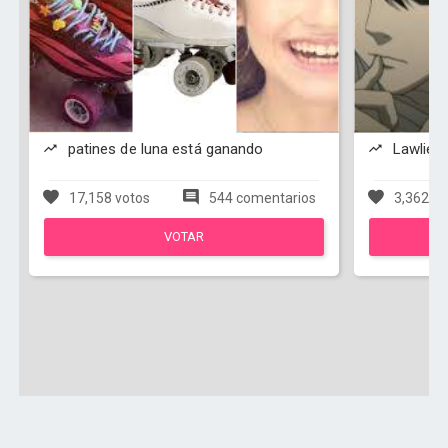
patines de luna está ganando
Lawliet 
17,158 votos
544 comentarios
3,362 vo
VOTAR