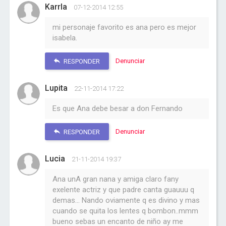
Karrla
07-12-2014 12:55
mi personaje favorito es ana pero es mejor
isabela.
Denunciar
RESPONDER
Lupita
22-11-2014 17:22
Es que Ana debe besar a don Fernando
Denunciar
RESPONDER
Lucia
21-11-2014 19:37
Ana unA gran nana y amiga claro fany
exelente actriz y que padre canta guauuu q
demas... Nando oviamente q es divino y mas
cuando se quita los lentes q bombon..mmm
bueno sebas un encanto de niño ay me