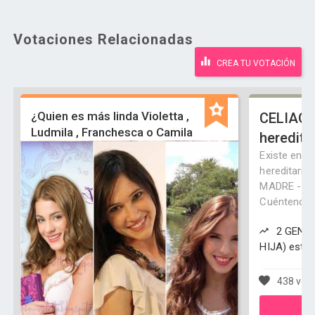
Votaciones Relacionadas
CREA TU VOTACIÓN
¿Quien es más linda Violetta ,
CELIAQU
Ludmila , Franchesca o Camila
heredita
Existe en s
hereditaria
MADRE - HI
Cuéntenos 
2 GENER
HIJA) está
438 vot