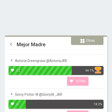
Otras
Mejor Madre
Astoria Greengrass @AstoriaJKR
22
66.7%
VOTAR
Ginny Potter W @GinnyW_JKR
6
18.2%