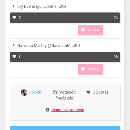
Lily Evans @LilyEvans_JKR
0
0%
VOTAR
Narcissa Malfoy @NarcissaM_JKR
0
0%
VOTAR
JKR RP
Votación
33 votos
finalizada
Denunciar votación