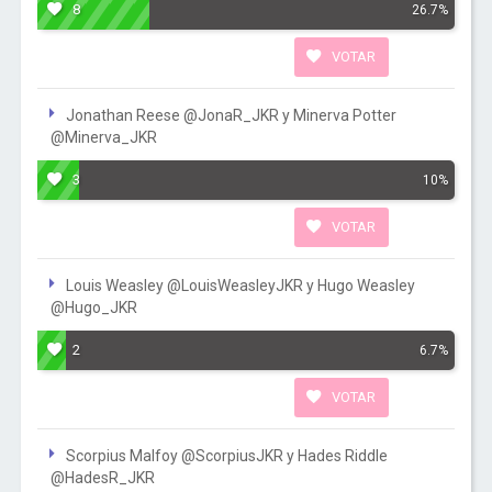
8
26.7%
VOTAR
Jonathan Reese @JonaR_JKR y Minerva Potter
@Minerva_JKR
3
10%
VOTAR
Louis Weasley @LouisWeasleyJKR y Hugo Weasley
@Hugo_JKR
2
6.7%
VOTAR
Scorpius Malfoy @ScorpiusJKR y Hades Riddle
@HadesR_JKR