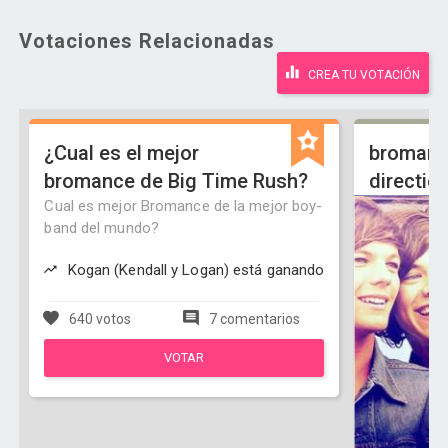
Votaciones Relacionadas
CREA TU VOTACIÓN
¿Cual es el mejor
bromanc
bromance de Big Time Rush?
directio
Cual es mejor Bromance de la mejor boy-
band del mundo?
Kogan (Kendall y Logan) está ganando
640 votos
7 comentarios
VOTAR