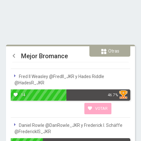
Otras
Mejor Bromance
Fred II Weasley @FredII_JKR y Hades Riddle
@HadesR_JKR
14
46.7%
VOTAR
Daniel Rowle @DanRowle_JKR y Frederick I. Schäffe
‏@FrederickIS_JKR