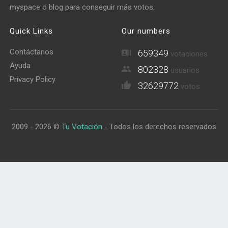
myspace o blog para conseguir más votos.
Quick Links
Our numbers
Contáctanos
659349
votaciones
Ayuda
802328
usuarios
Privacy Policy
32629772
votos
2009 - 2026 ©
Tu Votación
- Todos los derechos reservados