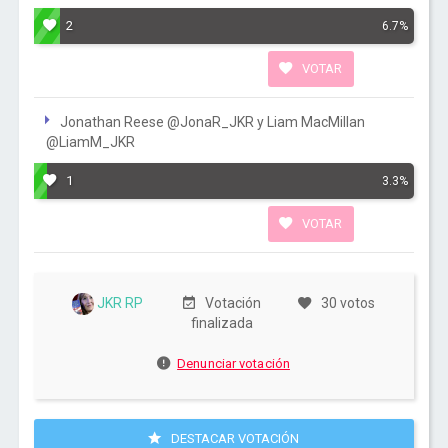
2
6.7%
VOTAR
Jonathan Reese @JonaR_JKR y Liam MacMillan
@LiamM_JKR
1
3.3%
VOTAR
JKR RP
Votación
30 votos
finalizada
Denunciar votación
DESTACAR VOTACIÓN