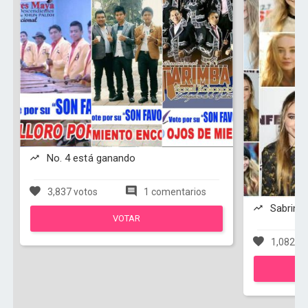
No. 4 está ganando
3,837 votos
1 comentarios
Sabrina 
VOTAR
1,082 vo