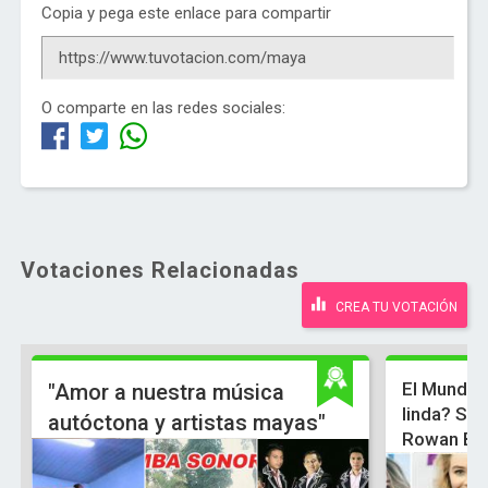
Copia y pega este enlace para compartir
O comparte en las redes sociales:
Votaciones Relacionadas
CREA TU VOTACIÓN
El Mundo 
"Amor a nuestra música
linda? Sab
autóctona y artistas mayas"
Rowan Bl