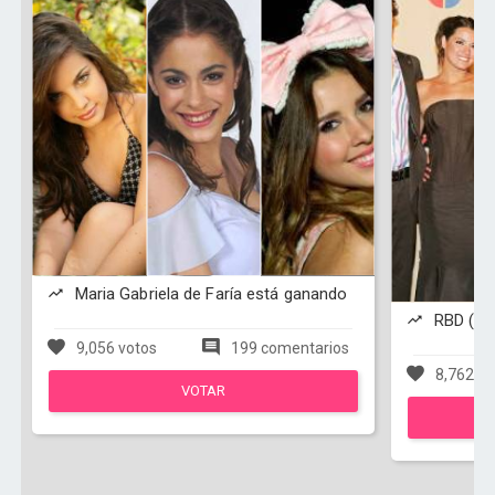
Maria Gabriela de Faría está ganando
RBD (Re
9,056 votos
199 comentarios
8,762 vo
VOTAR