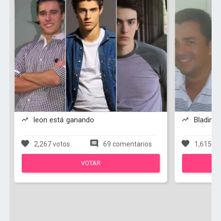
leon está ganando
Bladimir
2,267 votos
69 comentarios
1,615 vo
VOTAR