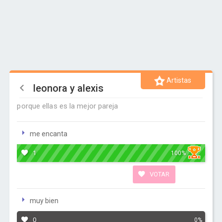
Artistas
leonora y alexis
porque ellas es la mejor pareja
me encanta
1
100%
VOTAR
muy bien
0
0%