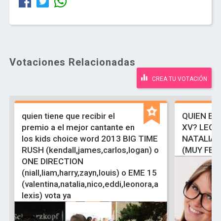
Votaciones Relacionadas
CREA TU VOTACIÓN
quien tiene que recibir el
QUIEN ES
premio a el mejor cantante en
XV? LEON
los kids choice word 2013 BIG TIME
NATALIA 
RUSH (kendall,james,carlos,logan) o
(MUY FEA
ONE DIRECTION
(niall,liam,harry,zayn,louis) o EME 15
(valentina,natalia,nico,eddi,leonora,a
lexis) vota ya