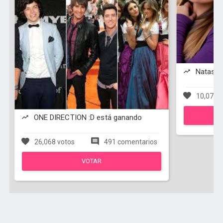
Natasha
10,074 v
ONE DIRECTION :D está ganando
26,068 votos
491 comentarios
VOTAR