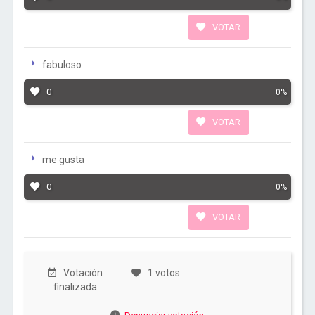
VOTAR
fabuloso
0
0%
VOTAR
me gusta
0
0%
VOTAR
Votación
1 votos
finalizada