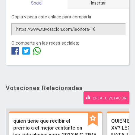
Social
Insertar
Copia y pega este enlace para compartir
O comparte en las redes sociales:
Votaciones Relacionadas
CREA TU VOTACIÓN
quien tiene que recibir el
QUIEN ES
premio a el mejor cantante en
XV? LEON
los kids choice word 2013 BIG TIME
NATALIA 