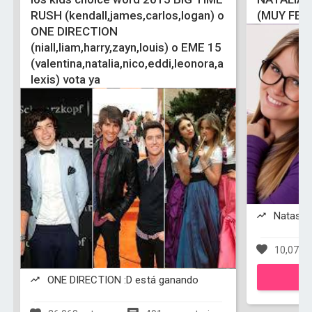
RUSH (kendall,james,carlos,logan) o
(MUY FEA
ONE DIRECTION
(niall,liam,harry,zayn,louis) o EME 15
(valentina,natalia,nico,eddi,leonora,a
lexis) vota ya
Natasha
10,073 v
ONE DIRECTION :D está ganando