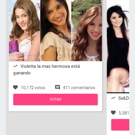
Violetta la mas hermosa está
ganando
10,172 votos
411 comentarios
Sell,Dem
VOTAR
5,581 vo