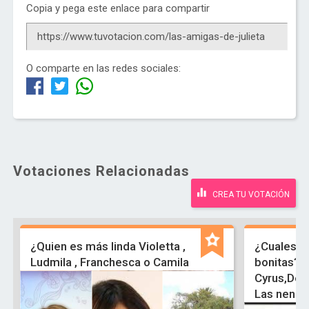
Copia y pega este enlace para compartir
O comparte en las redes sociales:
Votaciones Relacionadas
CREA TU VOTACIÓN
¿Quien es más linda Violetta ,
¿Cuales a
Ludmila , Franchesca o Camila
bonitas?S
Cyrus,Demi
Las nenas