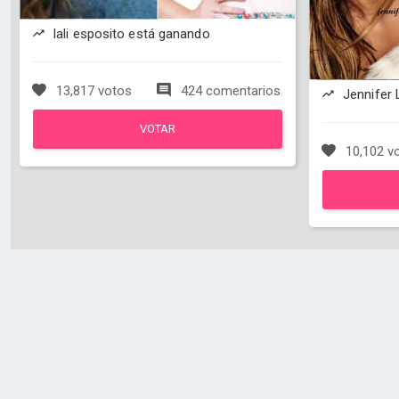
lali esposito está ganando
13,817 votos
424 comentarios
Jennifer 
VOTAR
10,102 v