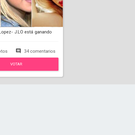
Lopez- J.LO está ganando
otos
34 comentarios
VOTAR