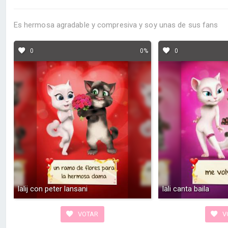
Es hermosa agradable y compresiva y soy unas de sus fans
0
0%
0
lalij con peter lansani
lali canta baila
VOTAR
V