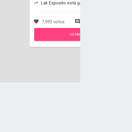
Lali Esposito está ganando
7,993 votos
190 comentarios
VOTAR