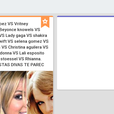
opez VS Vritney
 Beyonce knowels VS
 VS Lady gaga VS shakira
swift VS selena gomez VS
 VS Christina aguilera VS
donna VS Lali esposito
 stoessel VS Rhianna.
STAS DIVAS TE PAREC