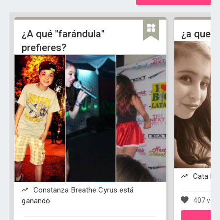
¿A qué ''farándula''
¿a que D
prefieres?
Cata Lo
Constanza Breathe Cyrus está
ganando
407 vot