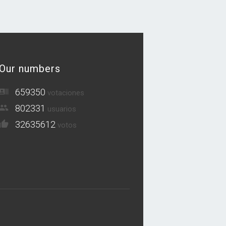
Our numbers
659350
votaciones
802331
usuarios
32635612
votos