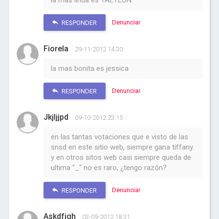
la mas linda es TAEYEON
Denunciar
RESPONDER
Fiorela
29-11-2012 14:30
la mas bonita es jessica
Denunciar
RESPONDER
Jkjljjpd
09-10-2012 23:15
en las tantas votaciones que e visto de las
snsd en este sitio web, siempre gana tiffany.
y en otros sitos web casi siempre queda de
ultima "_" no es raro, ¿tengo razón?
Denunciar
RESPONDER
Askdfjgh
03-09-2012 18:31