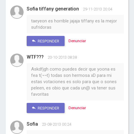
Sofia tiffany generation
29-11-2013 20:04
taeyeon es horrible jajaja tiffany es la mejor
sufridoras
Denunciar
RESPONDER
WTF???
20-10-2013 08:38
Askdfjgh como puedes decir que yoona es
fea t(¬¬t) todas son hermosa xD para mi
estas votaciones es solo para que o sones
peleen, es obio que cada un@ va tener sus
favoritas
Denunciar
RESPONDER
Sofia
23-08-2013 00:24