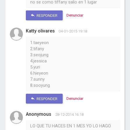
no se como tiffany salio en 1 lugar
Denunciar
RESPONDER
Katty olivares
04-01-2015 19:18
1.taeyeon
2.tifany
3.seojung
4.jessica
5.yuri
6.hieyeon
7.sunny
8.sooyung
Denunciar
RESPONDER
Anonymous
28-12-2014 16:18
LO QUE TU HACES EN 1 MES YO LO HAGO