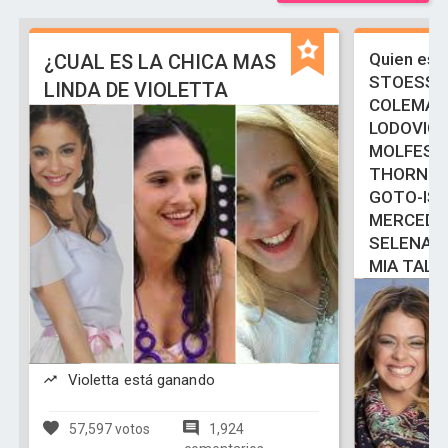
Quien es 
¿CUAL ES LA CHICA MAS
STOESSE
LINDA DE VIOLETTA
COLEMAN
LODOVIC
MOLFESE
THORNE-
GOTO-ISA
MERCEDE
SELENA 
MIA TALE
Violetta está ganando
57,597 votos
1,924