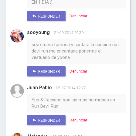
EN 1 DIA :)
Denunciar
RESPONDER
sooyoung
21-09-2014 20:39
si yo fuera famosa y cantara la cancion run
devil run me encantaria ponerme el
vestuario de yoona
Denunciar
RESPONDER
Juan Pablo
05-07-2014 12:27
Yuri & Taeyeon son las mas hermosas en
Run Devil Run
Denunciar
RESPONDER