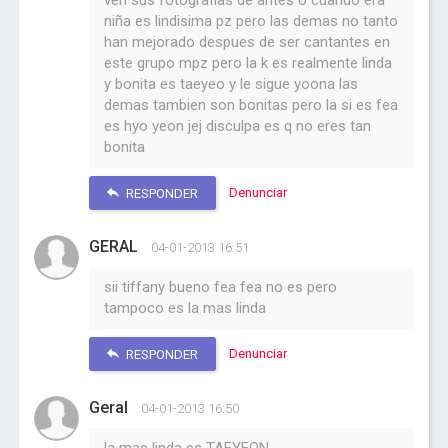
ven sus fotografias de antes o cuando era
niña es lindisima pz pero las demas no tanto
han mejorado despues de ser cantantes en
este grupo mpz pero la k es realmente linda
y bonita es taeyeo y le sigue yoona las
demas tambien son bonitas pero la si es fea
es hyo yeon jej disculpa es q no eres tan
bonita
Denunciar
RESPONDER
GERAL
04-01-2013 16:51
sii tiffany bueno fea fea no es pero
tampoco es la mas linda
Denunciar
RESPONDER
Geral
04-01-2013 16:50