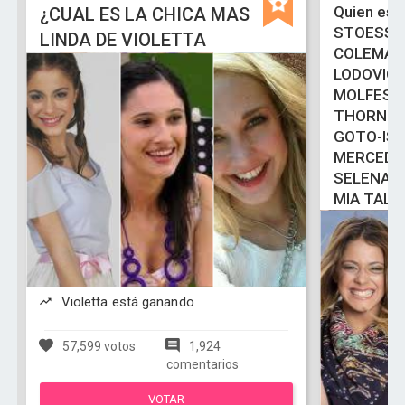
Quien es 
¿CUAL ES LA CHICA MAS
STOESSE
LINDA DE VIOLETTA
COLEMAN
LODOVIC
MOLFESE
THORNE-
GOTO-ISA
MERCEDE
SELENA 
MIA TALE
Violetta está ganando
57,599 votos
1,924
comentarios
VOTAR