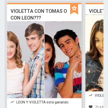
VIOLETTA CON TOMAS O
VIOLETT
CON LEON???
VIOLETT
LEON Y VIOLETTA está ganando
71,638 v