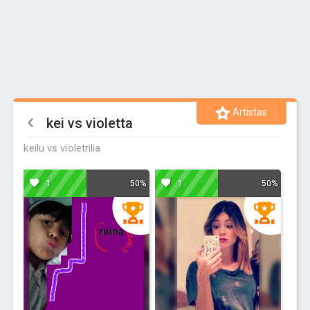
Artistas
kei vs violetta
keilu vs violetrilia
1
1
50%
50%