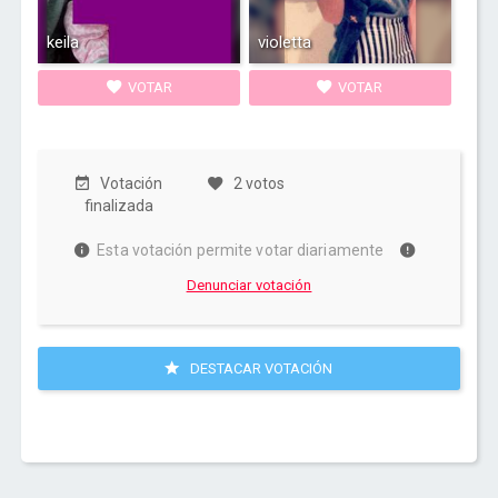
keila
violetta
VOTAR
VOTAR
Votación
2 votos
finalizada
Esta votación permite votar diariamente
Denunciar votación
DESTACAR VOTACIÓN