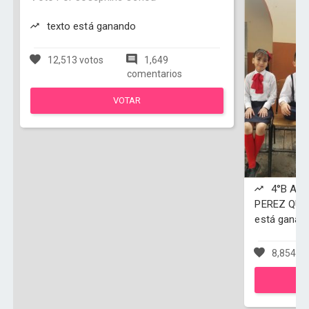
texto está ganando
12,513 votos
1,649
comentarios
VOTAR
4°B AGU
PEREZ QUI
está ganan
8,854 vo