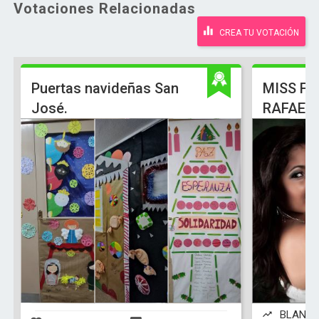
Votaciones Relacionadas
CREA TU VOTACIÓN
Puertas navideñas San
MISS F
José.
RAFAEL 
BLANCA