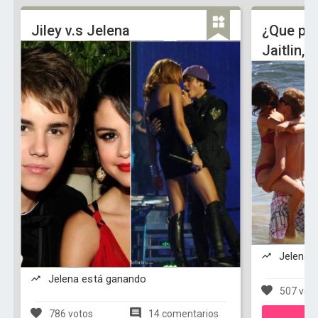
Jiley v.s Jelena
¿Que par
Jaitlin,J
Jelena 
Jelena está ganando
507 vot
786 votos
14 comentarios