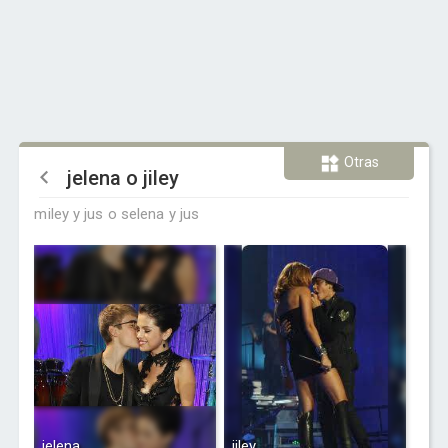
Otras
jelena o jiley
miley y jus o selena y jus
jelena
jiley