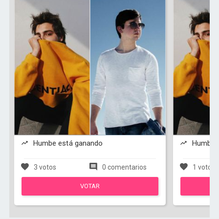
Humbe está ganando
Humbe e
3 votos
0 comentarios
1 votos
VOTAR