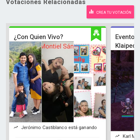
Votaciones Relacionadas
CREA TU VOTACIÓN
¿Con Quien Vivo?
Evento d
Klaiped
Jerónimo Castiblanco está ganando
Karl Mar