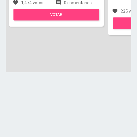
1,474 votos
0 comentarios
235 vot
VOTAR