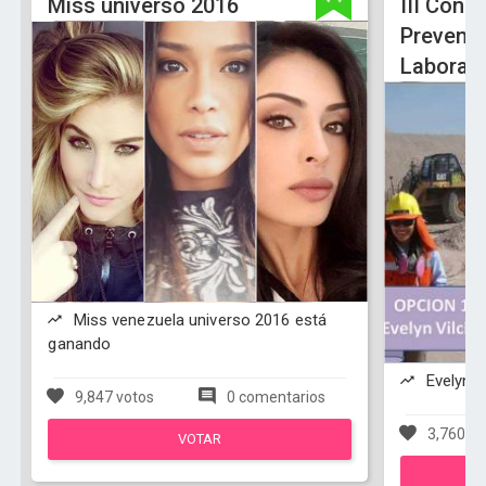
Miss universo 2016
III Conc
Prevenc
Laboral
Miss venezuela universo 2016 está
ganando
Evelyn V
9,847 votos
0 comentarios
3,760 vo
VOTAR