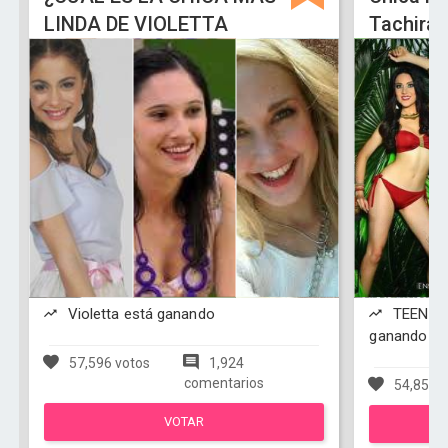
LINDA DE VIOLETTA
Tachira 
Violetta está ganando
TEEN SA
ganando
57,596 votos
1,924
comentarios
54,857 v
VOTAR