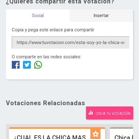
¿Quieres compartir esta votación?
Social
Insertar
Copia y pega este enlace para compartir
O comparte en las redes sociales:
Votaciones Relacionadas
CREA TU VOTACIÓN
¿CUAL ES LA CHICA MAS
Chica Po