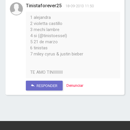
Tinistaforever25
18-09-2013 11:50
1 alejandra
2 violetta castillo
3 mechi lambre
4 si (@tinistoessel)
5 21 de marzo
6 tinistas
7 miley cyrus & justin bieber
TE AMO TINIIIIIIII
Denunciar
RESPONDER