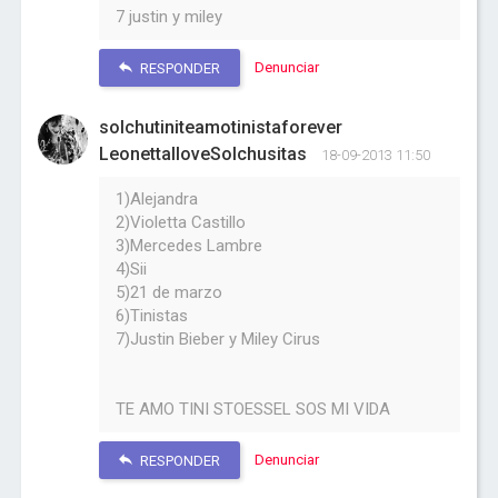
7 justin y miley
Denunciar
RESPONDER
solchutiniteamotinistaforever
LeonettaIloveSolchusitas
18-09-2013 11:50
1)Alejandra
2)Violetta Castillo
3)Mercedes Lambre
4)Sii
5)21 de marzo
6)Tinistas
7)Justin Bieber y Miley Cirus
TE AMO TINI STOESSEL SOS MI VIDA
Denunciar
RESPONDER