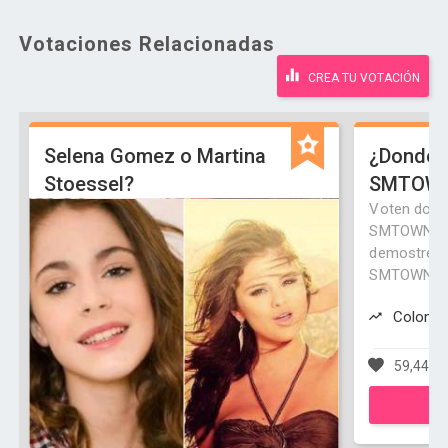
Votaciones Relacionadas
CREA TU VOTACIÓN
Selena Gomez o Martina
¿Donde 
Stoessel?
SMTOW
Voten dond
SMTOWN!! A
demostrémo
SMTOWN así 
Colombi
59,448 v