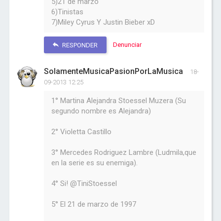
5)21 de marzo
6)Tinistas
7)Miley Cyrus Y Justin Bieber xD
Denunciar
RESPONDER
SolamenteMusicaPasionPorLaMusica
18-
09-2013 12:25
1° Martina Alejandra Stoessel Muzera (Su
segundo nombre es Alejandra)
2° Violetta Castillo
3° Mercedes Rodriguez Lambre (Ludmila,que
en la serie es su enemiga).
4° Si! @TiniStoessel
5° El 21 de marzo de 1997