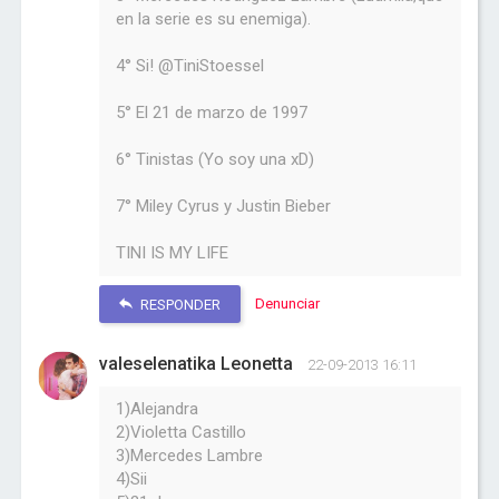
en la serie es su enemiga).
4° Si! @TiniStoessel
5° El 21 de marzo de 1997
6° Tinistas (Yo soy una xD)
7° Miley Cyrus y Justin Bieber
TINI IS MY LIFE
Denunciar
RESPONDER
valeselenatika Leonetta
22-09-2013 16:11
1)Alejandra
2)Violetta Castillo
3)Mercedes Lambre
4)Sii