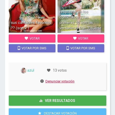
responder en los
cometarios 2)las
sus cantantes favoritos
primeras 10 son las
?? (son 2 )
verdaderas fran 3)suerte
VOTAR
VOTAR
VOTAR POR SMS
VOTAR POR SMS
azul
13 votos
Denunciar votación
VER RESULTADOS
DESTACAR VOTACIÓN