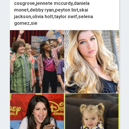
cosgrove,jennete mccurdy,daniela
monet,debby ryan,peyton list,skai
jackson,olivia holt,taylor swif,selena
gomez,sie