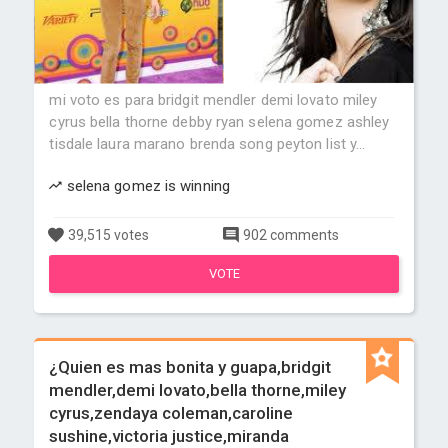
mi voto es para bridgit mendler demi lovato miley
cyrus bella thorne debby ryan selena gomez ashley
tisdale laura marano brenda song peyton list y...
selena gomez is winning
39,515 votes
902 comments
VOTE
¿Quien es mas bonita y guapa,bridgit
mendler,demi lovato,bella thorne,miley
cyrus,zendaya coleman,caroline
sushine,victoria justice,miranda