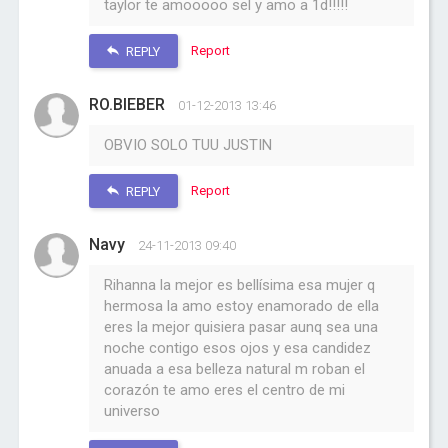
taylor te amooooo sel y amo a 1d!!!!!
Report
REPLY
RO.BIEBER
01-12-2013 13:46
OBVIO SOLO TUU JUSTIN
Report
REPLY
Navy
24-11-2013 09:40
Rihanna la mejor es bellísima esa mujer q
hermosa la amo estoy enamorado de ella
eres la mejor quisiera pasar aunq sea una
noche contigo esos ojos y esa candidez
anuada a esa belleza natural m roban el
corazón te amo eres el centro de mi
universo