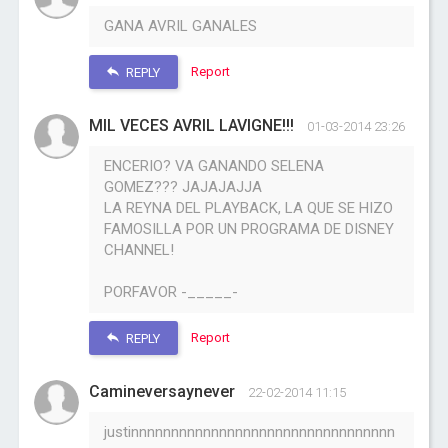
GANA AVRIL GANALES
Report
REPLY
MIL VECES AVRIL LAVIGNE!!!
01-03-2014 23:26
ENCERIO? VA GANANDO SELENA
GOMEZ??? JAJAJAJJA
LA REYNA DEL PLAYBACK, LA QUE SE HIZO
FAMOSILLA POR UN PROGRAMA DE DISNEY
CHANNEL!
PORFAVOR -_____-
Report
REPLY
Camineversaynever
22-02-2014 11:15
justinnnnnnnnnnnnnnnnnnnnnnnnnnnnnnnnn