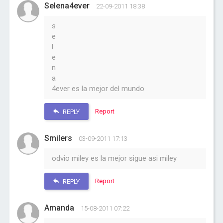
Selena4ever
22-09-2011 18:38
s
e
l
e
n
a
4ever es la mejor del mundo
Report
REPLY
Smilers
03-09-2011 17:13
odvio miley es la mejor sigue asi miley
Report
REPLY
Amanda
15-08-2011 07:22