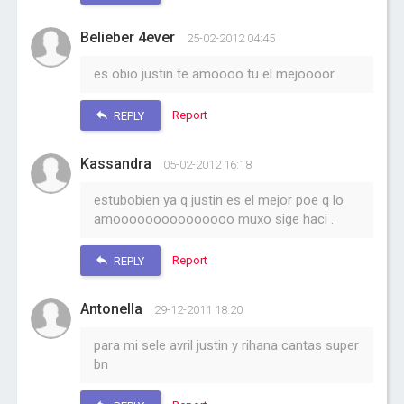
Belieber 4ever
25-02-2012 04:45
es obio justin te amoooo tu el mejoooor
Report
REPLY
Kassandra
05-02-2012 16:18
estubobien ya q justin es el mejor poe q lo
amooooooooooooooo muxo sige haci .
Report
REPLY
Antonella
29-12-2011 18:20
para mi sele avril justin y rihana cantas super
bn