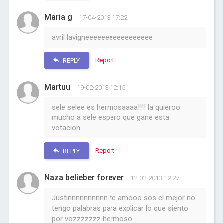
Maria g
17-04-2013 17:22
avril lavigneeeeeeeeeeeeeeeee
Report
REPLY
Martuu
19-02-2013 12:15
sele selee es hermosaaaa!!!! la quieroo
mucho a sele espero que gane esta
votacion
Report
REPLY
Naza belieber forever
12-02-2013 12:27
Justinnnnnnnnnn te amooo sos el mejor no
tengo palabras para explicar lo que siento
por vozzzzzzz hermoso