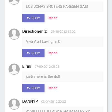
LOS JONAS BROTERS PARESEN GAIS
Report
REPLY
Directioner :D
26-10-2012 12:02
Viva Avril Lavingne :D
Report
REPLY
Eirini
07-09-2012 05:25
justin here is the doll.
Report
REPLY
DANNYP
03-04-2012 20:32
AVRILLLLLL !! LADY, RIHANA,MILEY YY