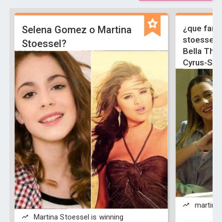
¿que famo
Selena Gomez o Martina
stoessel-
Stoessel?
Bella Tho
Cyrus-Sel
martina 
Martina Stoessel is winning