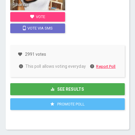
Rihanna
VOTE
VOTE VIA SMS
2991 votes
This poll allows voting everyday
Report Poll
SEE RESULTS
PROMOTE POLL