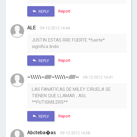
Report
REPLY
ALE
09-12-2012 14:44
JUSTIN ESTAS RRE FUERTE *fuerte*
significa lindo
Report
REPLY
~\\\\\~/////~\\\\\~/////~
09-12-2012 14:41
LAS FANATICAS DE MILEY CIRUELA SE
TIENEN QUE LLAMAR , ASI,
**PUTISMILERS**
Report
REPLY
Abcteba�as
09-12-2012 14:38