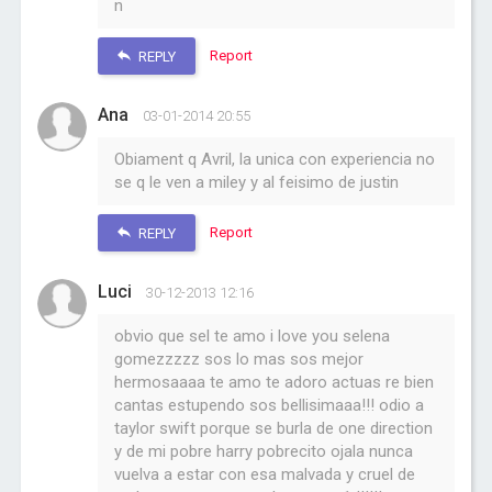
n
Report
REPLY
Ana
03-01-2014 20:55
Obiament q Avril, la unica con experiencia no
se q le ven a miley y al feisimo de justin
Report
REPLY
Luci
30-12-2013 12:16
obvio que sel te amo i love you selena
gomezzzzz sos lo mas sos mejor
hermosaaaa te amo te adoro actuas re bien
cantas estupendo sos bellisimaaa!!! odio a
taylor swift porque se burla de one direction
y de mi pobre harry pobrecito ojala nunca
vuelva a estar con esa malvada y cruel de