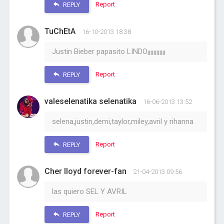
Report
REPLY
TuChEtA
16-10-2013 18:38
Justin Bieber papasito LINDO¡¡¡¡¡¡¡¡¡¡¡¡
Report
REPLY
valeselenatika selenatika
16-06-2013 13:52
selena,justin,demi,taylor,miley,avril y rihanna
Report
REPLY
Cher lloyd forever-fan
21-04-2013 09:56
las quiero SEL Y AVRIL
Report
REPLY