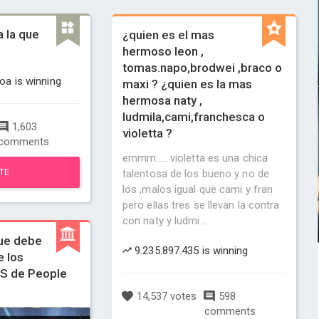
a la que
¿quien es el mas
hermoso leon ,
tomas.napo,brodwei ,braco o
a is winning
maxi ? ¿quien es la mas
hermosa naty ,
ludmila,cami,franchesca o
1,603
violetta ?
comments
emmm..... violetta es una chica
TE
talentosa de los bueno y no de
los ,malos igual que cami y fran
pero ellas tres se llevan la contra
con naty y ludmi...
que debe
9.235.897.435 is winning
e los
 de People
14,537 votes
598
comments