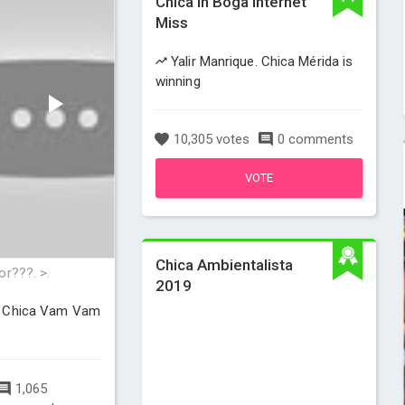
Chica In Boga Internet
Miss
Yalir Manrique. Chica Mérida is
winning
10,305 votes
0 comments
VOTE
Chica Ambientalista
or???. >.
2019
 Chica Vam Vam
1,065