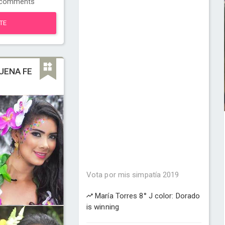
comments
TE
UENA FE
Vota por mis simpatía 2019
María Torres 8° J color: Dorado
is winning