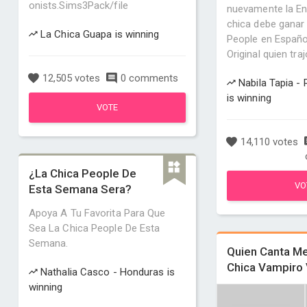
onists.Sims3Pack/file
nuevamente la En
chica debe ganar 
La Chica Guapa is winning
People en Español
Original quien trajo
12,505 votes
0 comments
Nabila Tapia -
is winning
VOTE
14,110 votes
¿La Chica People De
VO
Esta Semana Sera?
Apoya A Tu Favorita Para Que
Sea La Chica People De Esta
Semana.
Quien Canta Me
Chica Vampiro 
Nathalia Casco - Honduras is
winning