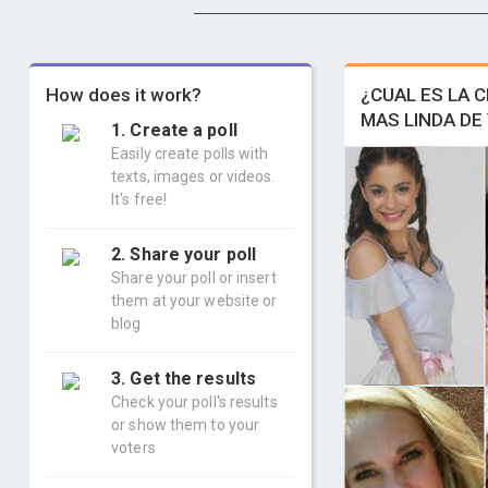
How does it work?
¿CUAL ES LA C
MAS LINDA DE
1. Create a poll
Easily create polls with
texts, images or videos.
It's free!
2. Share your poll
Share your poll or insert
them at your website or
blog
3. Get the results
Check your poll's results
or show them to your
voters