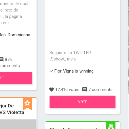
cuesta de cual
el reto de
 , la pagina
 est...
 Rep. Dominicana
Seguime en TWITTER:
@show_trivia
876
comments
Flor Vigna is winning
TE
12,410 votes
7 comments
VOTE
jor De
VS Violetta