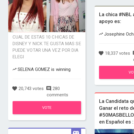
La chica #NBL 
apoyo es:
Josephine Ocho
CUAL DE ESTAS 10 CHICAS DE
DISNEY Y NICK TE GUSTA MAS SE
PUEDE VOTAR UNA VEZ POR DIA
18,337 votes
ELEGI
SELENA GOMEZ is winning
VO
20,743 votes
280
comments
La Candidata 
Ganar el reto d
VOTE
#50MASBELLOS
en Español es :