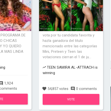
L PROGRAMA DE
vota por tu candidata favorita y
RO CHICAS
hazla ganadora del titulo
Y YO QUIERO
mencionado entre las categorías
LA MAS LINDA
Mini, Preteen y Teen. las
votaciones cierran el 1 de ju...
ning
TEEN SAMIRA AL-ATTRACH is
winning
1,924
comments
54,857 votes
0 comments
TE
VOTE