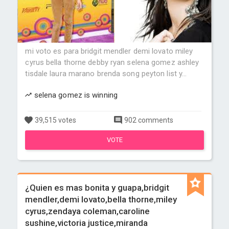
mi voto es para bridgit mendler demi lovato miley
cyrus bella thorne debby ryan selena gomez ashley
tisdale laura marano brenda song peyton list y...
selena gomez is winning
39,515 votes
902 comments
VOTE
¿Quien es mas bonita y guapa,bridgit
mendler,demi lovato,bella thorne,miley
cyrus,zendaya coleman,caroline
sushine,victoria justice,miranda