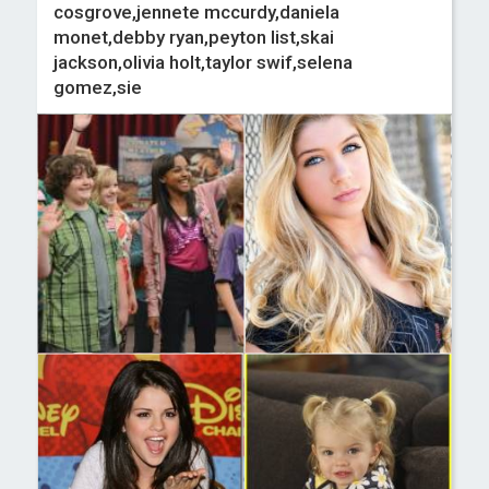
cosgrove,jennete mccurdy,daniela
monet,debby ryan,peyton list,skai
jackson,olivia holt,taylor swif,selena
gomez,sie