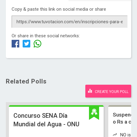
Copy & paste this link on social media or share
Or share in these social networks:
Related Polls
CREATE YOUR POLL
Suspender
Concurso SENA Día
o Rs a co
Mundial del Agua - ONU
NO is wi