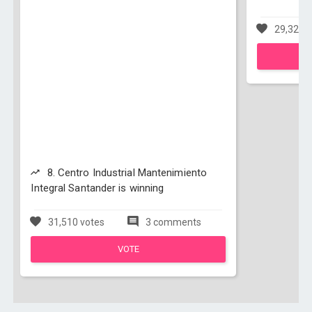
29,327 v
8. Centro Industrial Mantenimiento
Integral Santander is winning
31,510 votes
3 comments
VOTE