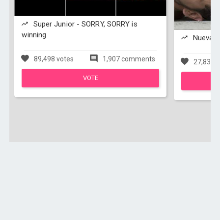
Super Junior - SORRY, SORRY is
winning
Nueva Es
89,498 votes
1,907 comments
27,831 v
VOTE