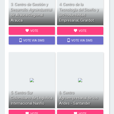
3. Centro de Gestión y
4. Centro de la
Desarrollo Agroindustrial
Tecnología del Diseño y
de Arauca Regional
la Productividad
Arauca
Empresarial, Girardot.
VOTE
VOTE
VOTE VIA SMS
VOTE VIA SMS
5. Centro Sur
6. Centro
Colombiano de Logística
Agroempresarial de los
Internacional Nariño
Andes - Santander
VOTE
VOTE