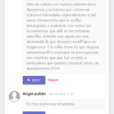
falta de cultura con nuestro planeta tierra.
Apoyemos y luchemos por conservar
nuestros humedales especialmente el del
barrio Chicamocha que lo estÃ¡n
desangrado y acabando con todos los
ecosistemas que allÃ­ se encontraban
ademÃ¡s virtiendo sus aguas por una
alcantarilla Â¡ que desastre ecolÃ³gico en
Sogamoso! Y lo mÃ¡s triste es que ninguna
administraciÃ³n municipal se preocupa por
eso mientras que que fue vendido a
particulares que quieren construir torres de
apartamentos S.O.S.
Report
REPLY
Angie pulido
05-04-2018 17:37
Es muy bueno los proyectos