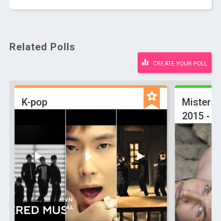
Related Polls
CREATE YOUR POLL
K-pop
Mister U
2015 - Of