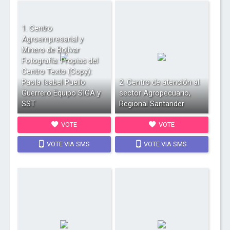
1. Centro
Agroempresarial y
Minero de Bolívar
Fotografía: Propias del
Centro Texto (Copy):
Paola Isabel Puello
2. Centro de atención al
Guerrero Equipo SIGA y
sector Agropecuario,
SST
Regional Santander
VOTE
VOTE
VOTE VIA SMS
VOTE VIA SMS