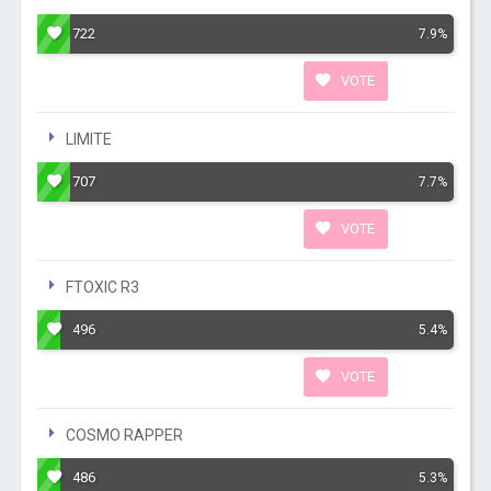
722
7.9%
VOTE
LIMITE
707
7.7%
VOTE
FTOXIC R3
496
5.4%
VOTE
COSMO RAPPER
486
5.3%