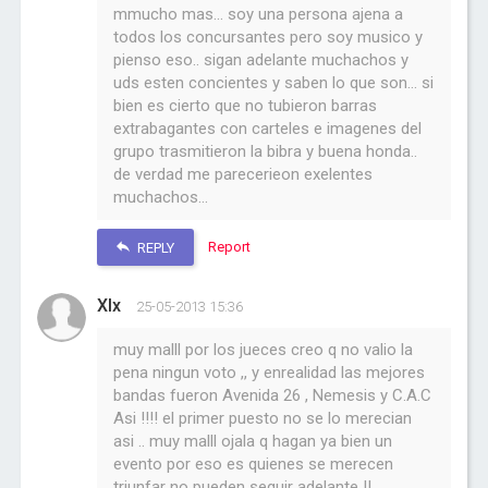
mmucho mas... soy una persona ajena a
todos los concursantes pero soy musico y
pienso eso.. sigan adelante muchachos y
uds esten concientes y saben lo que son... si
bien es cierto que no tubieron barras
extrabagantes con carteles e imagenes del
grupo trasmitieron la bibra y buena honda..
de verdad me parecerieon exelentes
muchachos...
Report
REPLY
Xlx
25-05-2013 15:36
muy malll por los jueces creo q no valio la
pena ningun voto ,, y enrealidad las mejores
bandas fueron Avenida 26 , Nemesis y C.A.C
Asi !!!! el primer puesto no se lo merecian
asi .. muy malll ojala q hagan ya bien un
evento por eso es quienes se merecen
triunfar no pueden seguir adelante !!