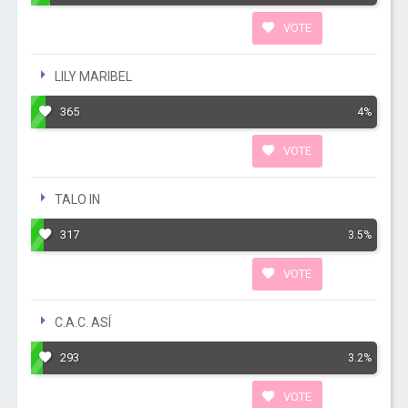
VOTE
LILY MARIBEL
365
4%
VOTE
TALO IN
317
3.5%
VOTE
C.A.C. ASÍ
293
3.2%
VOTE