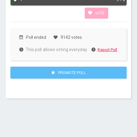
0.1%
VOTE
Poll ended
9142 votes
This poll allows voting everyday
Report Poll
PROMOTE POLL