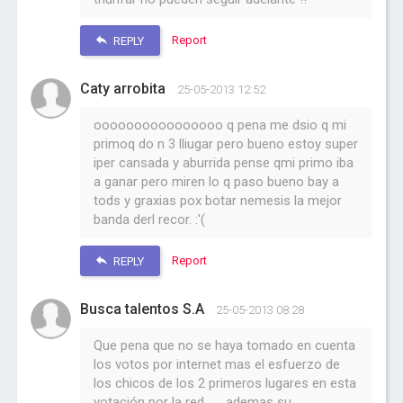
Report
REPLY
Caty arrobita
25-05-2013 12:52
oooooooooooooooo q pena me dsio q mi
primoq do n 3 lliugar pero bueno estoy super
iper cansada y aburrida pense qmi primo iba
a ganar pero miren lo q paso bueno bay a
tods y graxias pox botar nemesis la mejor
banda derl recor. :'(
Report
REPLY
Busca talentos S.A
25-05-2013 08:28
Que pena que no se haya tomado en cuenta
los votos por internet mas el esfuerzo de
los chicos de los 2 primeros lugares en esta
votación por la red........ademas su