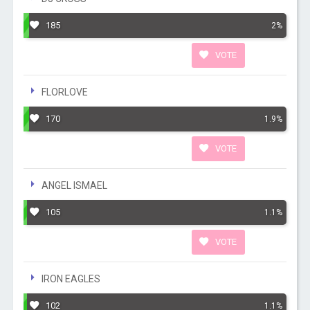
185
2%
VOTE
FLORLOVE
170
1.9%
VOTE
ANGEL ISMAEL
105
1.1%
VOTE
IRON EAGLES
102
1.1%