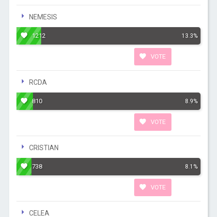
NEMESIS
1212
13.3%
VOTE
RCDA
810
8.9%
VOTE
CRISTIAN
738
8.1%
VOTE
CELEA