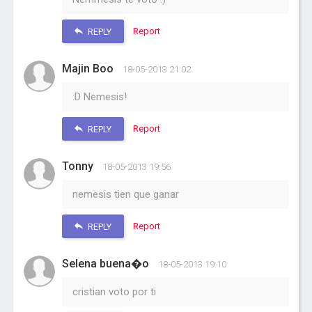
Report
REPLY
Majin Boo
18-05-2013 21:02
:D Nemesis!
Report
REPLY
Tonny
18-05-2013 19:56
nemesis tien que ganar
Report
REPLY
Selena buena�o
18-05-2013 19:10
cristian voto por ti