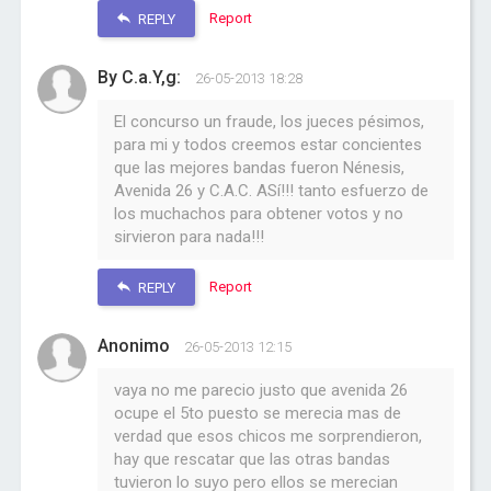
Report
REPLY
By C.a.Y,g:
26-05-2013 18:28
El concurso un fraude, los jueces pésimos,
para mi y todos creemos estar concientes
que las mejores bandas fueron Nénesis,
Avenida 26 y C.A.C. ASí!!! tanto esfuerzo de
los muchachos para obtener votos y no
sirvieron para nada!!!
Report
REPLY
Anonimo
26-05-2013 12:15
vaya no me parecio justo que avenida 26
ocupe el 5to puesto se merecia mas de
verdad que esos chicos me sorprendieron,
hay que rescatar que las otras bandas
tuvieron lo suyo pero ellos se merecian