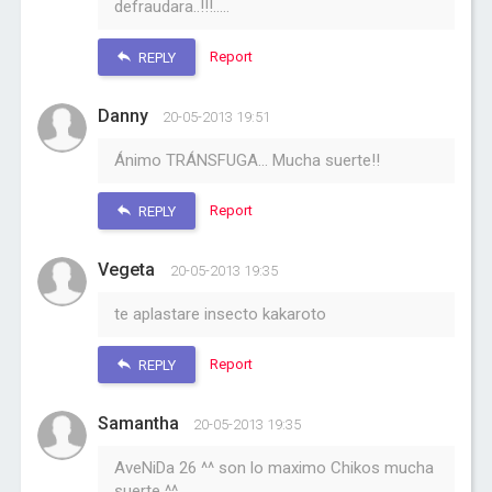
defraudara..!!!.....
Report
REPLY
Danny
20-05-2013 19:51
Ánimo TRÁNSFUGA... Mucha suerte!!
Report
REPLY
Vegeta
20-05-2013 19:35
te aplastare insecto kakaroto
Report
REPLY
Samantha
20-05-2013 19:35
AveNiDa 26 ^^ son lo maximo Chikos mucha
suerte ^^