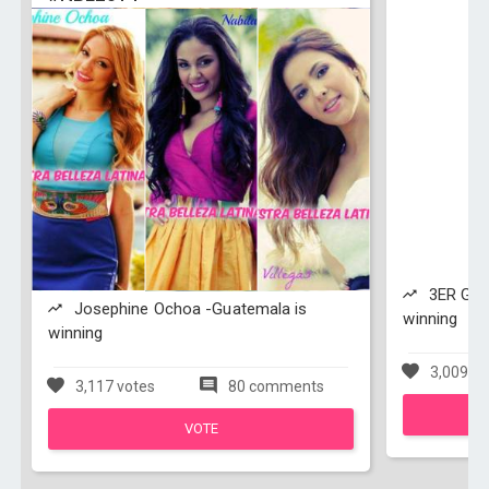
3ER GRAD
Josephine Ochoa -Guatemala is
winning
winning
3,009 vo
3,117 votes
80 comments
VOTE