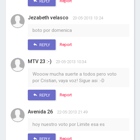
Report
REPLY
Jezabeth velasco
23-05-2013 13:24
boto por domenica
Report
REPLY
MTV 23 :-)
23-05-2013 10:34
Wooow mucha suerte a todos pero voto
por Cristian, vaya voz! Sigue asi :-D
Report
REPLY
Avenida 26
22-05-2013 21:49
hoy nuestro voto por Limite esa es
Report
REPLY