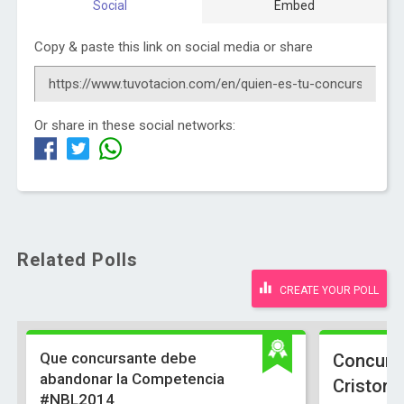
Social
Embed
Copy & paste this link on social media or share
Or share in these social networks:
Related Polls
CREATE YOUR POLL
Que concursante debe
Concurs
abandonar la Competencia
Cristorr
#NBL2014