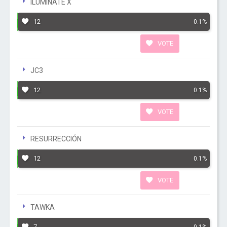
ILUMINATE X
12
0.1%
VOTE
JC3
12
0.1%
VOTE
RESURRECCIÓN
12
0.1%
VOTE
TAWKA
7