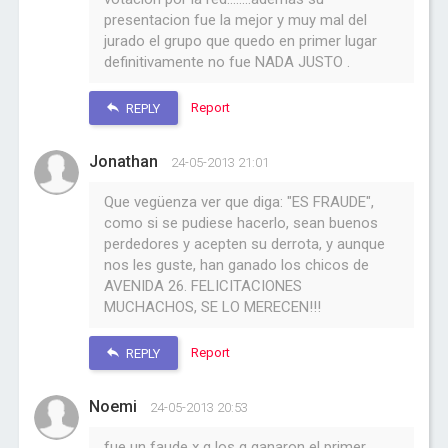
presentacion fue la mejor y muy mal del
jurado el grupo que quedo en primer lugar
definitivamente no fue NADA JUSTO .
Report
REPLY
Jonathan
24-05-2013 21:01
Que vegüenza ver que diga: "ES FRAUDE",
como si se pudiese hacerlo, sean buenos
perdedores y acepten su derrota, y aunque
nos les guste, han ganado los chicos de
AVENIDA 26. FELICITACIONES
MUCHACHOS, SE LO MERECEN!!!
Report
REPLY
Noemi
24-05-2013 20:53
fue un faude x q los q ganaron el primer