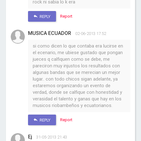
rock ni sabia lo k era
Report
REPLY
MUSICA ECUADOR
02-06-2013 17:52
si como dicen lo que contaba era lucirse en
el ecenario, me ubiese gustado que pongan
jueces q calfiquen como se debe, me
pareciron muy injustos los resultados con
algunas bandas que se merecian un mejor
lugar.. con todo chicos sigan adelante, ya
estaremos organizando un evento de
verdad, donde se calfique con honestidad y
verasidad el talento y ganas que hay en los
musicos riobambeños y ecuatorianos.
Report
REPLY
Ej
31-05-2013 21:43