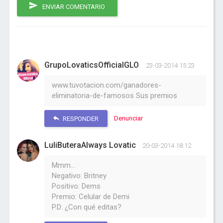
ENVIAR COMENTARIO
GrupoLovaticsOfficialGLO
23-03-2014 15:23
www.tuvotacion.com/ganadores-
eliminatoria-de-famosos Sus premios
Denunciar
RESPONDER
LuliButeraAlways Lovatic
20-03-2014 18:12
Mmm...
Negativo: Britney
Positivo: Dems
Premio: Celular de Demi
P.D: ¿Con qué editas?