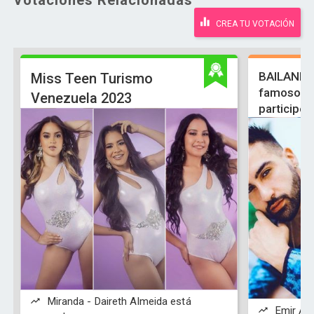
Votaciones Relacionadas
CREA TU VOTACIÓN
BAILANDO 
Miss Teen Turismo
famosos t
Venezuela 2023
participe?
Miranda - Daireth Almeida está
Emir Abd