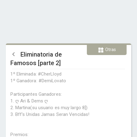
Otras
Eliminatoria de
Famosos [parte 2]
1º Eliminada: #CherLloyd
1º Ganadora: #DemiLovato
Participantes Ganadores:
1. ღ Ari & Dems ღ
2. Martina(su usuario es muy largo 8])
3. Bff's Unidas Jamas Seran Vencidas!
Premios: