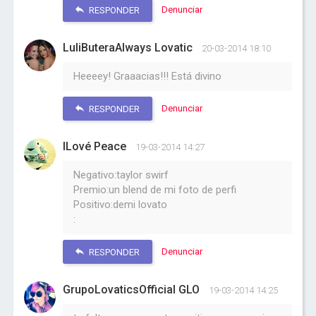
Denunciar
RESPONDER
LuliButeraAlways Lovatic
20-03-2014 18:10
Heeeey! Graaacias!!! Está divino
Denunciar
RESPONDER
ILové Peace
19-03-2014 14:27
Negativo:taylor swirf
Premio:un blend de mi foto de perfi
Positivo:demi lovato
:
Denunciar
RESPONDER
GrupoLovaticsOfficial GLO
19-03-2014 14:25