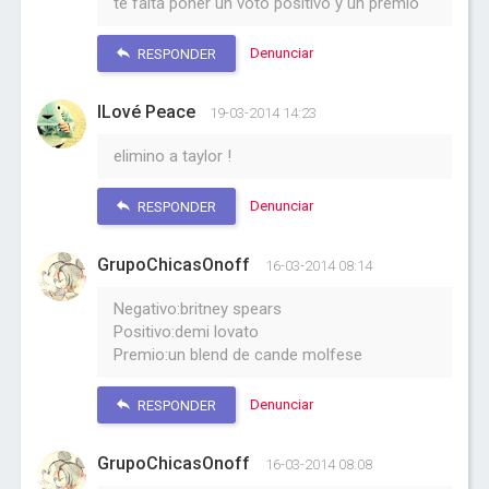
te falta poner un voto positivo y un premio
Denunciar
RESPONDER
ILové Peace
19-03-2014 14:23
elimino a taylor !
Denunciar
RESPONDER
GrupoChicasOnoff
16-03-2014 08:14
Negativo:britney spears
Positivo:demi lovato
Premio:un blend de cande molfese
Denunciar
RESPONDER
GrupoChicasOnoff
16-03-2014 08:08