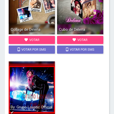
Collage de Delena
Cubo de Delena
VOTAR
VOTAR
VOTAR POR SMS
VOTAR POR SMS
By: Grupo Lovatic Official
✔