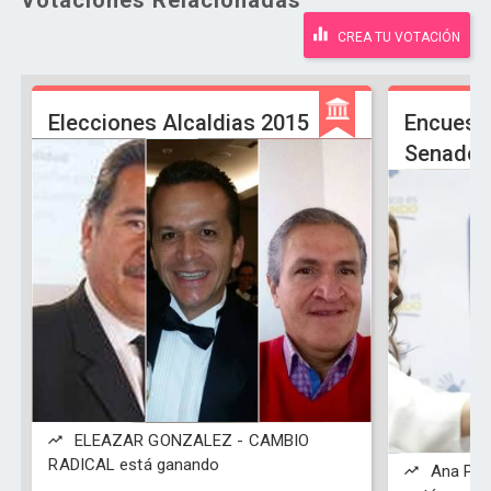
Votaciones Relacionadas
CREA TU VOTACIÓN
Elecciones Alcaldias 2015
Encuest
Senado 
ELEAZAR GONZALEZ - CAMBIO
RADICAL está ganando
Ana Paol