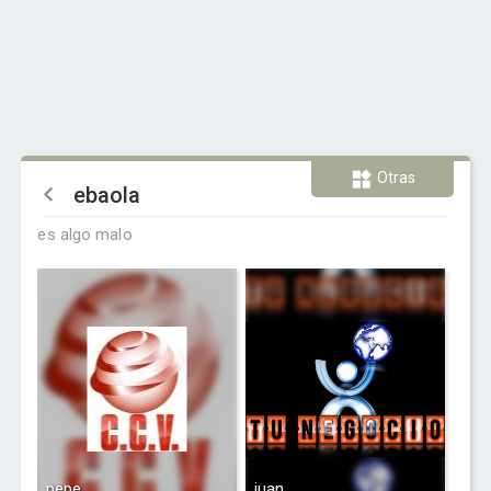
Otras
ebaola
es algo malo
pepe
juan