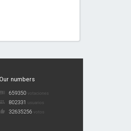
Our numbers
659350
votaciones
802331
usuarios
32635256
votos