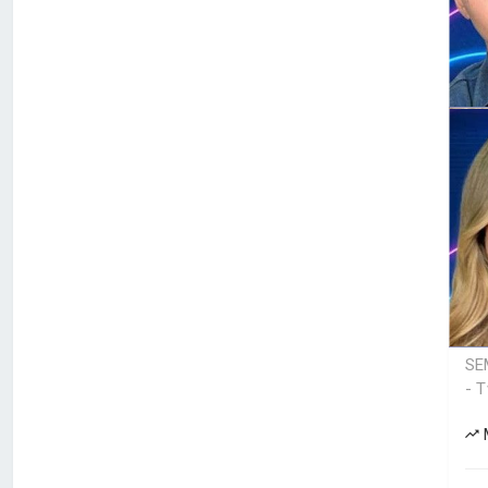
SE
- T