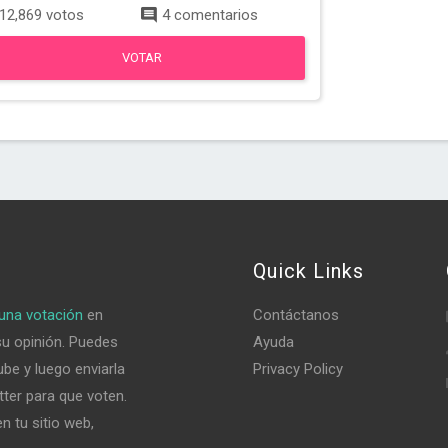
12,869 votos
4 comentarios
VOTAR
Quick Links
una votación
en
Contáctanos
su opinión. Puedes
Ayuda
be y luego enviarla
Privacy Policy
tter para que voten.
n tu sitio web,