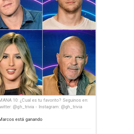
MANA 10: ¿Cual es tu favorito? Seguinos en:
witter: @gh_trivia - Instagram: @gh_trivia
Marcos está ganando