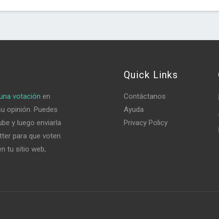
Quick Links
una votación
en
Contáctanos
su opinión. Puedes
Ayuda
be y luego enviarla
Privacy Policy
tter para que voten.
n tu sitio web,