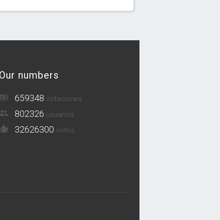
Our numbers
659348
votaciones
802326
usuarios
32626300
votos