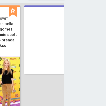
 swif
n bella
a gomez
anie scott
o brenda
ckson