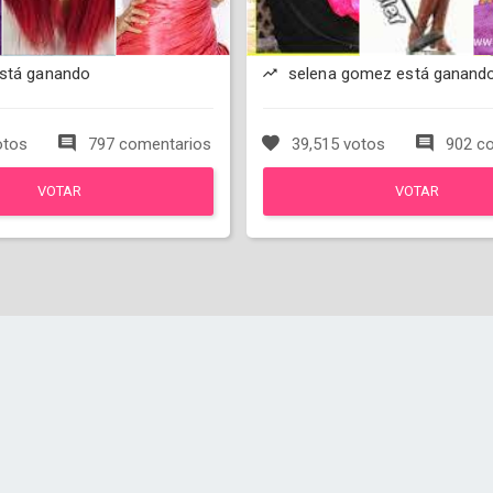
está ganando
selena gomez está ganand
otos
797 comentarios
39,515 votos
902 co
VOTAR
VOTAR