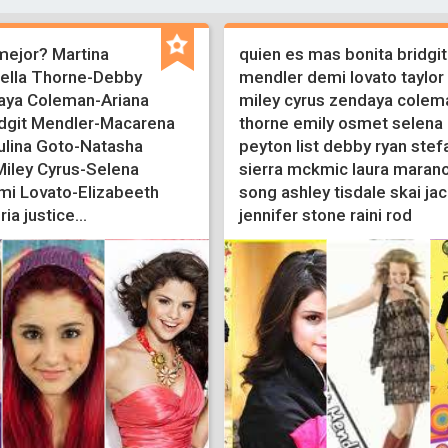
mejor? Martina
quien es mas bonita bridgit
ella Thorne-Debby
mendler demi lovato taylor
aya Coleman-Ariana
miley cyrus zendaya colema
dgit Mendler-Macarena
thorne emily osmet selen
lina Goto-Natasha
peyton list debby ryan stef
iley Cyrus-Selena
sierra mckmic laura maran
i Lovato-Elizabeeth
song ashley tisdale skai ja
ria justice...
jennifer stone raini rod