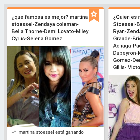
¿que famosa es mejor? martina
¿Quien es 
stoessel-Zendaya coleman-
Stoessel-B
Bella Thorne-Demi Lovato-Miley
Ryan-Zend
Cyrus-Selena Gomez....
Grande-Bri
Achaga-Pau
Dupeyron-M
Gomez-Dem
Gillis- Victo
martina stoessel está ganando