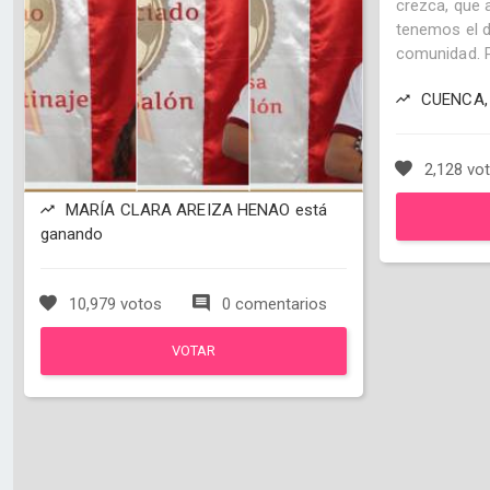
crezca, que
tenemos el d
comunidad. 
CUENCA, 
2,128 vo
MARÍA CLARA AREIZA HENAO está
ganando
10,979 votos
0 comentarios
VOTAR