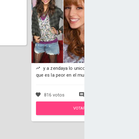
y a zendaya lo unico que le dicen es
que es la peor en el mundo está ganando
816 votos
50 comentarios
VOTAR