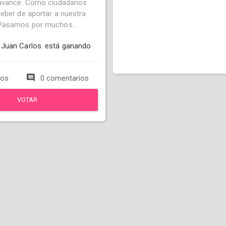
 avance. Como ciudadanos
eber de aportar a nuestra
Pasamos por muchos...
Juan Carlos. está ganando
tos
0 comentarios
VOTAR