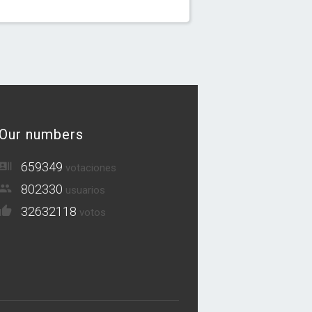
Our numbers
659349
votaciones
802330
usuarios
32632118
votos