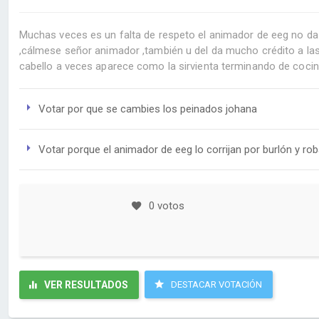
Muchas veces es un falta de respeto el animador de eeg no da lo
,cálmese señor animador ,también u del da mucho crédito a la
cabello a veces aparece como la sirvienta terminando de cocina
Votar por que se cambies los peinados johana
Votar porque el animador de eeg lo corrijan por burlón y rob
0 votos
VER RESULTADOS
DESTACAR VOTACIÓN