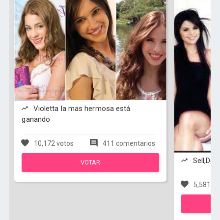
Violetta la mas hermosa está
ganando
10,172 votos
411 comentarios
Sell,Dem
VOTAR
5,581 vo