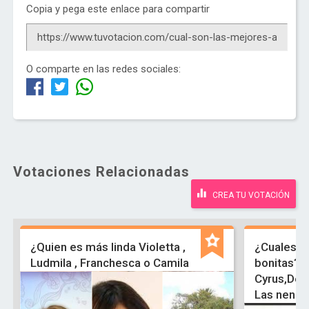
Copia y pega este enlace para compartir
O comparte en las redes sociales:
Votaciones Relacionadas
CREA TU VOTACIÓN
¿Quien es más linda Violetta ,
¿Cuales a
Ludmila , Franchesca o Camila
bonitas?S
Cyrus,Demi
Las nenas