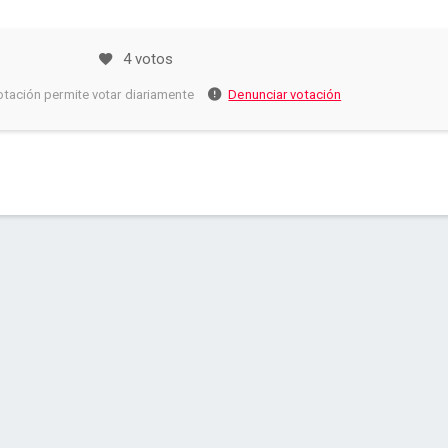
4 votos
otación permite votar diariamente
Denunciar votación