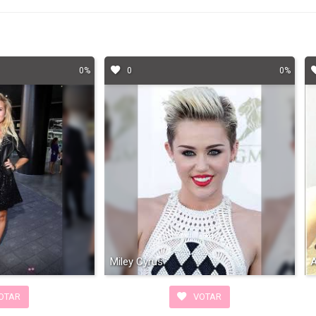
0%
0
0%
Miley Cyrus
A
OTAR
VOTAR