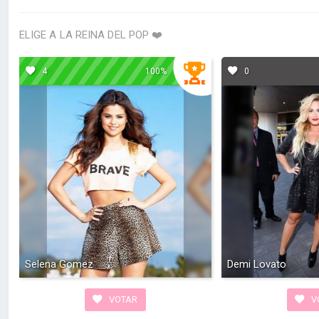
ELIGE A LA REINA DEL POP ❤️
4
100%
0
Selena Gomez
Demi Lovato
VOTAR
V