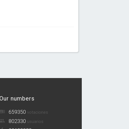
Our numbers
659350
votaciones
802330
usuarios