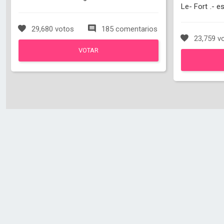
Le- Fort .- 
29,680 votos
185 comentarios
23,759 v
VOTAR