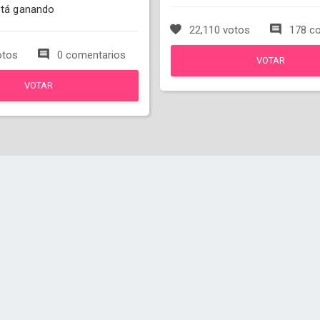
está ganando
22,110 votos
178 co
otos
0 comentarios
VOTAR
VOTAR