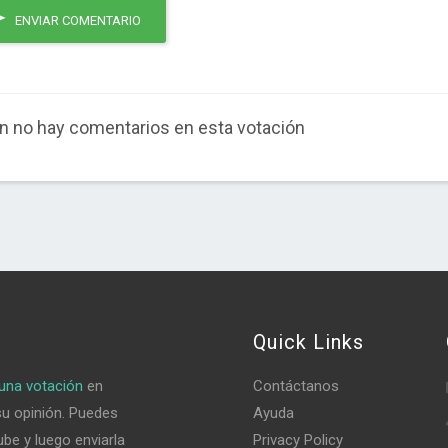
ENVIAR COMENTARIO
n no hay comentarios en esta votación
Quick Links
una votación
en
Contáctanos
su opinión. Puedes
Ayuda
be y luego enviarla
Privacy Policy