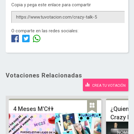
Copia y pega este enlace para compartir
O comparte en las redes sociales:
Votaciones Relacionadas
CREA TU VOTACIÓN
4 Meses M'C👫
¿Quien q
Crazy P