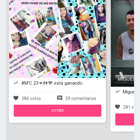
#M'C 23👊👫💙 está ganando
Miguel E
386 votos
39 comentarios
281 vot
VOTAR