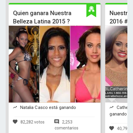
Quien ganara Nuestra
Nuestra 
Belleza Latina 2015 ?
2016 #N
Natalia Casco está ganando
Catherin
ganando
82,282 votos
2,253
comentarios
40,798 v