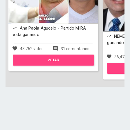
Ana Paola Agudelo - Partido MIRA
está ganando
NEMESI
ganando
43,762 votos
31 comentarios
36,479 v
VOTAR