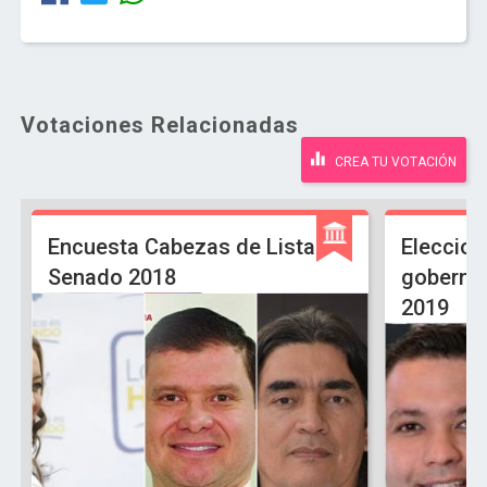
Votaciones Relacionadas
CREA TU VOTACIÓN
Encuesta Cabezas de Lista
Eleccion
Senado 2018
gobernac
2019