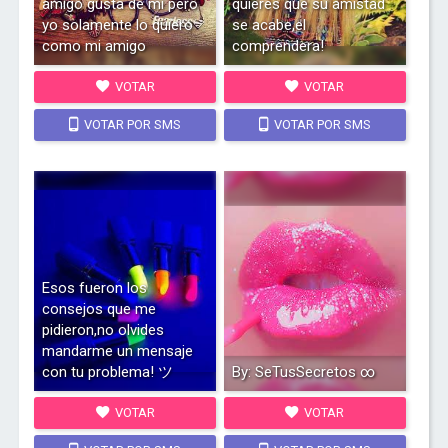
amigo gusta de mi pero
quieres que su amistad
yo solamente lo quiero
se acabe,el
como mi amigo
comprendera!
VOTAR
VOTAR
VOTAR POR SMS
VOTAR POR SMS
Esos fueron los
consejos que me
pidieron,no olvides
mandarme un mensaje
con tu problema! ツ
By: SeTusSecretos ∞
VOTAR
VOTAR