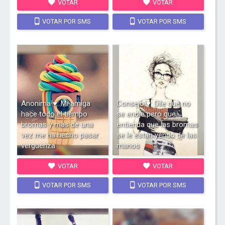
VOTAR
VOTAR
VOTAR POR SMS
VOTAR POR SMS
Anonima!♥: Mi amiga
Consejo!♥: Dile que no
hace todo el tiempo
se enoje pero que
bromas y mas de una
entienda que las bromas
vez me ha hecho pasar
se le estan yendo de las
verguenza
manos
VOTAR
VOTAR
VOTAR POR SMS
VOTAR POR SMS