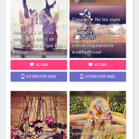
Consejo!♥: No les sigas
la corriente! Cuando
Anonima!♥: A veces
envidian a las personas
siento que todos se
lo primero que hacen es
burlan de mi porque soy
criticar.Seguramente
peliroja!
eres hermosa!
VOTAR
VOTAR
VOTAR POR SMS
VOTAR POR SMS
Consejo!♥: Dile que
solamente lo quieres
Anonima!♥: Mi mejor
como amigo y que no