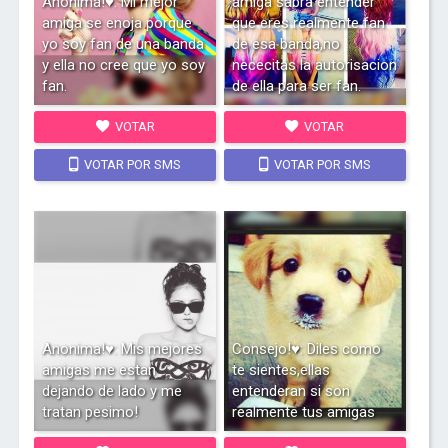
Anonima!♥: Mi mejor
amiga sabra entender
amiga se enoja porque
que eres realmente fan
yo soy fan de una banda
de esa banda,no
y ella no cree que yo soy
nececitas la autorisacion
fan.
de ella para ser fan.
VOTAR
VOTAR
VOTAR POR SMS
VOTAR POR SMS
Anonima!♥: Mis mejores
Consejo!♥: Diles como
amigas me estan
te sientes,ellas
dejando de lado y me
entenderan si son
tratan pesimo!
realmente tus amigas