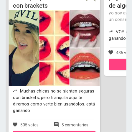
con brackets
de algo 
yo soy ayu
un consejo 
VOY A P
ganando
436 vot
Muchas chicas no se sienten seguras
con brackets, pero tranquila aqui te
diremos como verte bien usandolos. está
ganando
505 votos
5 comentarios