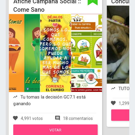
Afiche Campaña Social ::
Concurs
Come Sano
TUTO es
Tu tomas la decisión GC7.1 está
ganando
1,299 vo
4,991 votos
18 comentarios
VOTAR