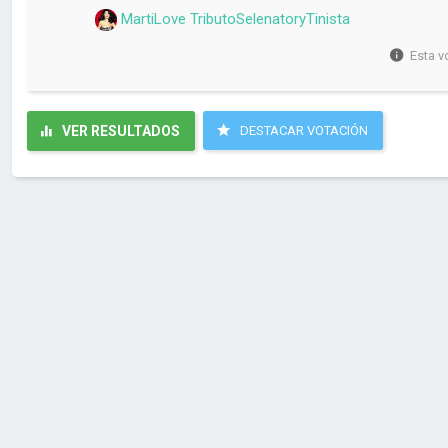
MartiLove TributoSelenatoryTinista
Esta v
VER RESULTADOS
DESTACAR VOTACIÓN