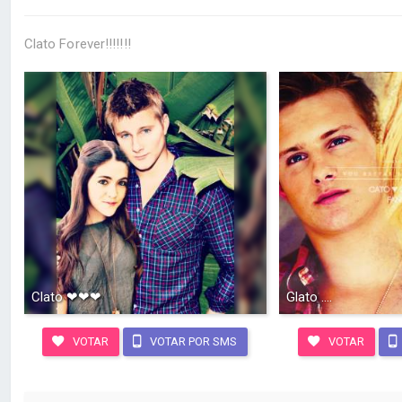
Clato Forever!!!!!!!
Clato ❤❤❤
Glato ....
VOTAR
VOTAR POR SMS
VOTAR