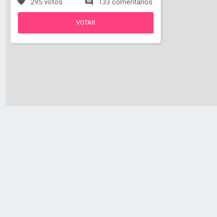
295 votos
133 comentarios
VOTAR