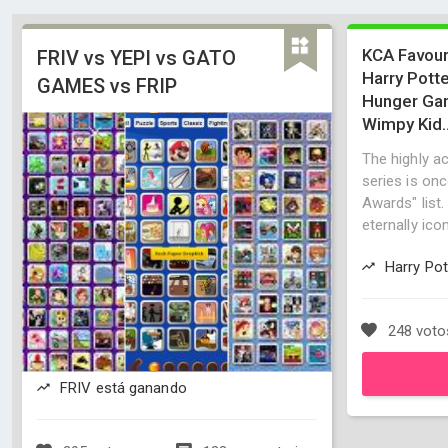
KCA Favour
FRIV vs YEPI vs GATO
Harry Pott
GAMES vs FRIP
Hunger Gam
Wimpy Kid.
The highly a
series is onc
Awards" list
eternally icon
Harry Pot
248 voto
FRIV está ganando