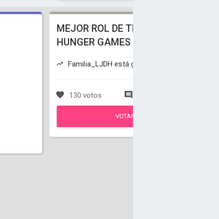
MEJOR ROL DE THE
HUNGER GAMES
M
Familia_LJDH está ganando
s
e
130 votos
1 comentarios
VOTAR