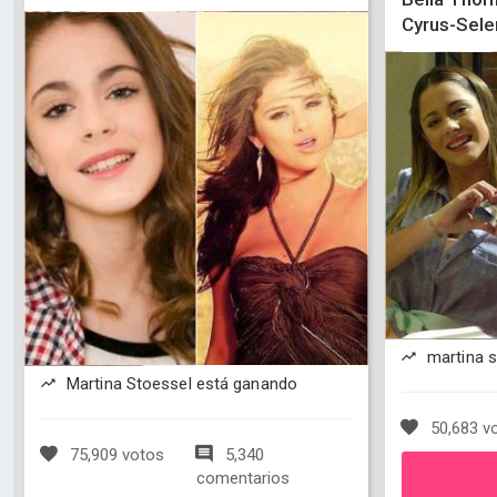
Cyrus-Sele
martina s
Martina Stoessel está ganando
50,683 v
75,909 votos
5,340
comentarios