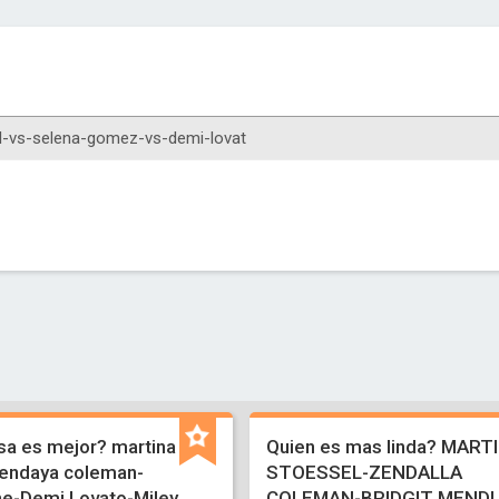
a es mejor? martina
Quien es mas linda? MART
endaya coleman-
STOESSEL-ZENDALLA
ne-Demi Lovato-Miley
COLEMAN-BRIDGIT MENDL