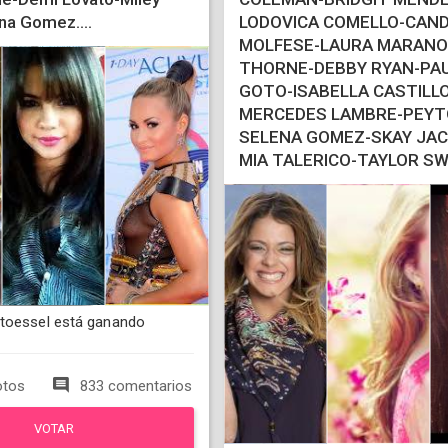
na Gomez....
LODOVICA COMELLO-CAND
MOLFESE-LAURA MARANO
THORNE-DEBBY RYAN-PAU
GOTO-ISABELLA CASTILLO
MERCEDES LAMBRE-PEYTO
SELENA GOMEZ-SKAY JA
MIA TALERICO-TAYLOR SW
toessel está ganando
otos
833 comentarios
VOTAR