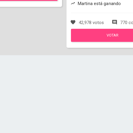
Martina está ganando
42,978 votos
770 co
VOTAR