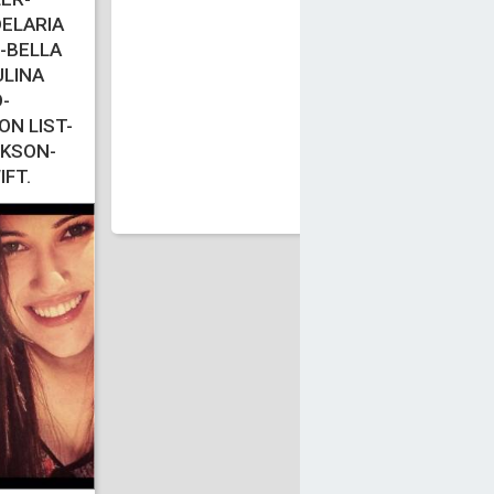
ELARIA
-BELLA
LINA
-
N LIST-
G
CKSON-
IFT.